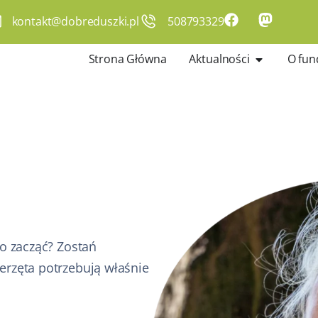
kontakt@dobreduszki.pl
508793329
Strona Główna
Aktualności
O fun
go zacząć? Zostań
erzęta potrzebują właśnie