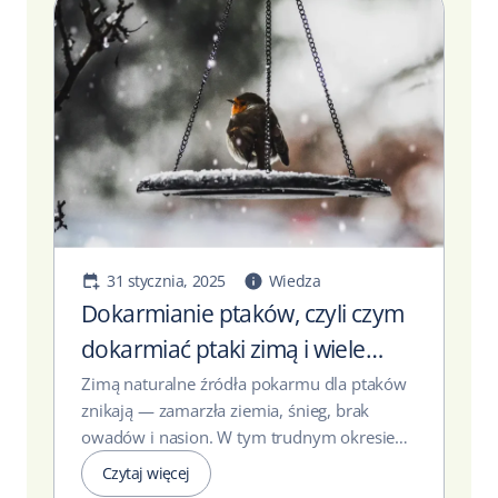
31 stycznia, 2025
Wiedza
Dokarmianie ptaków, czyli czym
dokarmiać ptaki zimą i wiele
więcej
Zimą naturalne źródła pokarmu dla ptaków
znikają — zamarzła ziemia, śnieg, brak
owadów i nasion. W tym trudnym okresie
świadome...
Czytaj więcej