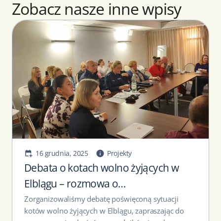
Zobacz nasze inne wpisy
16 grudnia, 2025
Projekty
Debata o kotach wolno żyjących w
Elblągu – rozmowa o
odpowiedzialności i ochronie
Zorganizowaliśmy debatę poświęconą sytuacji
kotów wolno żyjących w Elblągu, zapraszając do