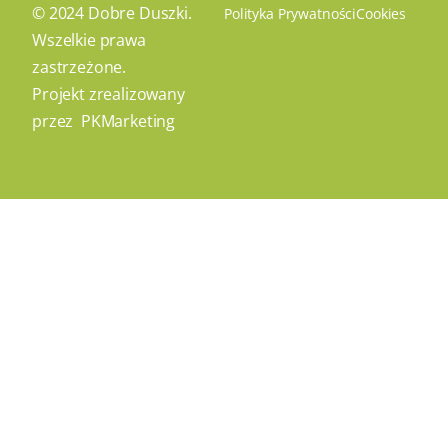
© 2024 Dobre Duszki.
Polityka Prywatności
Cookies
Wszelkie prawa
zastrzeżone.
Projekt zrealizowany
przez
PKMarketing