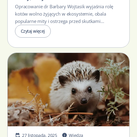
Barbary Wojtasik.
Opracowanie dr Barbary Wojtasik wyjaśnia rolę
kotów wolno żyjących w ekosystemie, obala
popularne mity i ostrzega przed skutkami
masowych kastracji...
Czytaj więcej
27 listopada, 2025
Wiedza