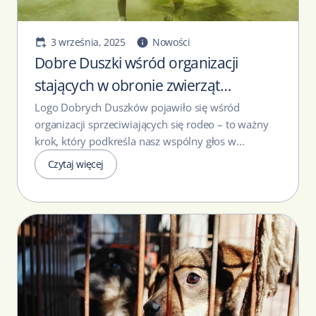
3 września, 2025
Nowości
Dobre Duszki wśród organizacji
stających w obronie zwierząt
wykorzystywanych dla rozrywki
Logo Dobrych Duszków pojawiło się wśród
organizacji sprzeciwiających się rodeo – to ważny
krok, który podkreśla nasz wspólny głos w...
Czytaj więcej