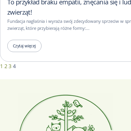
To przykład braku empatii, znęcania się i lu
zwierząt!
Fundacja nagłaśnia i wyraża swój zdecydowany sprzeciw w s
zwierząt, które przybierają różne formy:...
Czytaj więcej
1
2
3
4