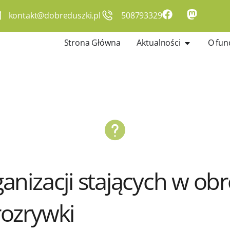
kontakt@dobreduszki.pl
508793329
Strona Główna
Aktualności
O fun
nizacji stających w obr
rozrywki